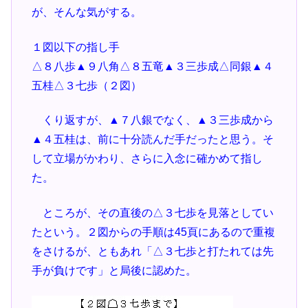
が、そんな気がする。
１図以下の指し手
△８八歩▲９八角△８五竜▲３三歩成△同銀▲４
五桂△３七歩（２図）
くり返すが、▲７八銀でなく、▲３三歩成から
▲４五桂は、前に十分読んだ手だったと思う。そ
して立場がかわり、さらに入念に確かめて指し
た。
ところが、その直後の△３七歩を見落としてい
たという。２図からの手順は45頁にあるので重複
をさけるが、ともあれ「△３七歩と打たれては先
手が負けです」と局後に認めた。