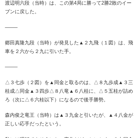
渡辺明六段（当時）は、この第4局に勝って2勝2敗のイー
ブンに戻した。
——–
郷田真隆九段（当時）が発見した▲２九飛（１図）は、飛
車を２六から２九に引いた手。
——–
△３七歩（２図）を▲同金と取るのは、△８九歩成▲３三
桂成△同金▲３四歩△８八竜▲６八桂に、△５五桂が詰め
ろ（次に△６六桂以下）になるので後手勝勢。
森内俊之竜王（当時）は▲３九金と引いたが、▲４八金が
正しい応手だったという。