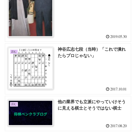
2019.05.30
神谷広志七段（当時）「これで潰れ
読む
たらプロじゃない」
2017.10.01
他の業界でも立派にやっていけそう
読む
に見える棋士とそうではない棋士
2017.08.20