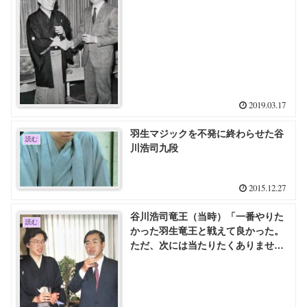
2019.03.17
羽生マジックを不発に終わらせた谷
読む
川浩司九段
2015.12.27
谷川浩司竜王（当時）「一番やりた
読む
かった羽生竜王と戦えて良かった。
ただ、次には当たりたくありません
（笑）」