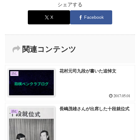
シェアする
X
Facebook
関連コンテンツ
花村元司九段が書いた追悼文
読む
2017.05.01
長嶋茂雄さんが出席した十段就位式
読む