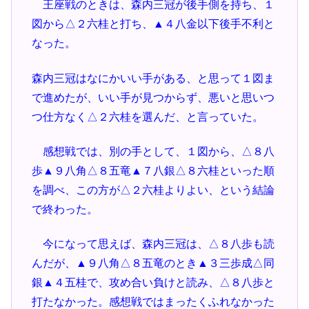
王座戦のときは、森内三冠が後手側を持ち、１
図から△２六桂と打ち、▲４八金以下後手不利と
なった。
森内三冠はなにかいい手がある、と思って１図ま
で進めたが、いい手が見つからず、悪いと思いつ
つ仕方なく△２六桂を選んだ、と言っていた。
感想戦では、別の手として、１図から、△８八
歩▲９八角△８五竜▲７八銀△８六桂といった順
を調べ、この方が△２六桂よりよい、という結論
で終わった。
今になって思えば、森内三冠は、△８八歩も読
んだが、▲９八角△８五竜のとき▲３三歩成△同
銀▲４五桂で、攻め合い負けと読み、△８八歩と
打たなかった。感想戦ではまったくふれなかった