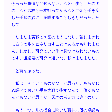
今言った事情など知らない。△３七歩と、その後
の、△６六桂と一本打ってから△３二金と手を戻
した手順の妙に、感嘆することしきりだった。そ
して
「たまたま実戦で１図のようになり、苦しまぎれ
に△３七歩をヒネリ出すことはあるかも知れませ
ん。しかし、研究でいい手は見つけられないもの
です。渡辺君の研究は凄いな。私はまだまだだ」
と首を振った。
私は、そういうものかな、と思った。あらかじ
め調べておいた手を実戦で指すなんて、偉くもな
んともないと思うが、天才の考え方は違うのだ。
もう一つ、別の機会に聞いた藤井九段の卓説も