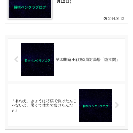
月12日）
2014.04.12
第30期竜王戦第3局対局場「臨江閣」
「君ねえ、きょうは将棋で負けたんじ
ゃないよ。暑くて体力で負けたんだ
よ」