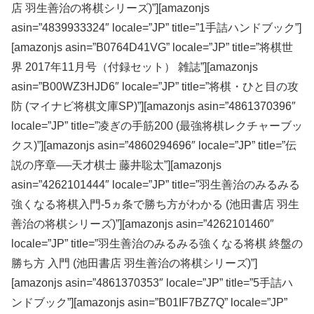
店 羽生善治の将棋シリーズ)”][amazonjs
asin=”4839933324″ locale=”JP” title=”1手詰ハンドブック”]
[amazonjs asin=”B0764D41VG” locale=”JP” title=”将棋世
界 2017年11月号（付録セット） 雑誌”][amazonjs
asin=”B00WZ3HJD6″ locale=”JP” title=”将棋・ひと目の攻
防 (マイナビ将棋文庫SP)”][amazonjs asin=”4861370396″
locale=”JP” title=”凌ぎの手筋200 (最強将棋レクチャーブッ
クス)”][amazonjs asin=”4860294696″ locale=”JP” title=”伝
説の序章──天才棋士 藤井聡太”][amazonjs
asin=”4262101444″ locale=”JP” title=”羽生善治のみるみる
強くなる将棋入門-5ヵ条で勝ち方がわかる (池田書店 羽生
善治の将棋シリーズ)”][amazonjs asin=”4262101460″
locale=”JP” title=”羽生善治のみるみる強くなる将棋 終盤の
勝ち方 入門 (池田書店 羽生善治の将棋シリーズ)”]
[amazonjs asin=”4861370353″ locale=”JP” title=”5手詰ハ
ンドブック”][amazonjs asin=”B01IF7BZ7Q” locale=”JP”