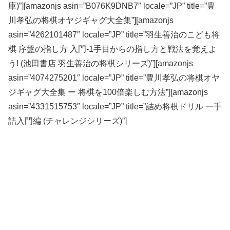
庫)”][amazonjs asin=”B076K9DNB7″ locale=”JP” title=”豊
川孝弘の将棋オヤジギャグ大全集”][amazonjs
asin=”4262101487″ locale=”JP” title=”羽生善治のこども将
棋 序盤の指し方 入門-1手目からの指し方と戦法を覚えよ
う! (池田書店 羽生善治の将棋シリーズ)”][amazonjs
asin=”4074275201″ locale=”JP” title=”豊川孝弘の将棋オヤ
ジギャグ大全集 ー 将棋を100倍楽しむ方法”][amazonjs
asin=”4331515753″ locale=”JP” title=”詰め将棋ドリル 一手
詰入門編 (チャレンジシリーズ)”]