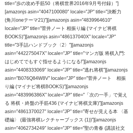
title=”歩の攻め手筋50（将棋世界2016年9月号付録）”]
[amazonjs asin=”4047100080″ locale=”JP” title=”決断力
(角川oneテーマ21)”][amazonjs asin=”4839964610″
locale=”JP” title=”菅井ノート 相振り編 (マイナビ将棋
BOOKS)”][amazonjs asin=”486137040X” locale=”JP”
title=”3手詰ハンドブック〈2〉”][amazonjs
asin=”442275047X” locale=”JP” title=”マンガ版 将棋入門:
はじめてでもすぐ指せるようになる!”][amazonjs
asin=”4408333069″ locale=”JP” title=”逃れ将棋”][amazonjs
asin=”B076Q84W8V” locale=”JP” title=”菅井ノート 相振
り編 (マイナビ将棋BOOKS)”][amazonjs
asin=”483996386X” locale=”JP” title=”「次の一手」で覚え
る 将棋・終盤の手筋436 (マイナビ将棋文庫)”][amazonjs
asin=”4861370027″ locale=”JP” title=”寄せが見える本 〈基
礎編〉 (最強将棋レクチャーブックス (1))”][amazonjs
asin=”4062734249″ locale=”JP” title=”聖の青春 (講談社文