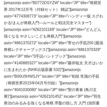
[amazonjs asin=”B0772DSYZW” locale=”JP” title=”将棋世
界 2017年12月号（付録セット） 雑誌”][amazonjs
asin=”4774308773″ locale=”JP” title=”ハンディー版 スグわ
かる!まんが将棋入門―ルールと戦法完全マスター”]
[amazonjs asin=”4262101169″ locale=”JP” title=”どんどん
強くなる やさしいこども将棋入門”][amazonjs
asin=”4861370272″ locale=”JP” title=”寄せの手筋200 (最強
将棋レクチャーブックス)”][amazonjs asin=”4861370329″
locale=”JP” title=”3手詰ハンドブック”][amazonjs
asin=”4140885327″ locale=”JP” title=”藤井聡太 天才はいか
に生まれたか (NHK出版新書 532)”][amazonjs
asin=”B00U5HWSJY” locale=”JP” title=”初段 常識の手筋
（将棋世界2015年04月号付録）”][amazonjs
asin=”4041030080″ locale=”JP” title=”聖の青春 (角川文
庫)”][amazonjs asin=”4262101452″ locale=”JP” title=”羽生
善治のみるみる強くなる将棋 序盤の指し方 入門 (池田書