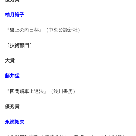
柚月裕子
『盤上の向日葵』（中央公論新社）
〔技術部門〕
大賞
藤井猛
『四間飛車上達法』（浅川書房）
優秀賞
永瀬拓矢