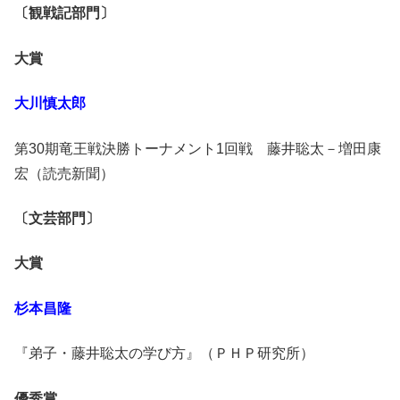
〔観戦記部門〕
大賞
大川慎太郎
第30期竜王戦決勝トーナメント1回戦 藤井聡太－増田康
宏（読売新聞）
〔文芸部門〕
大賞
杉本昌隆
『弟子・藤井聡太の学び方』（ＰＨＰ研究所）
優秀賞