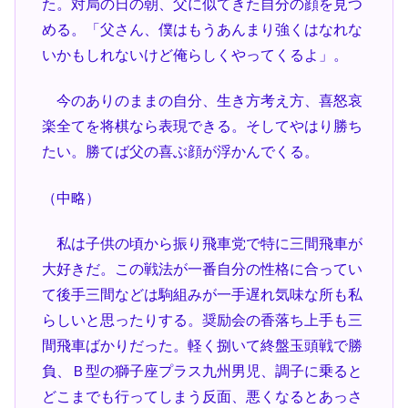
た。対局の日の朝、父に似てきた自分の顔を見つ
める。「父さん、僕はもうあんまり強くはなれな
いかもしれないけど俺らしくやってくるよ」。
今のありのままの自分、生き方考え方、喜怒哀
楽全てを将棋なら表現できる。そしてやはり勝ち
たい。勝てば父の喜ぶ顔が浮かんでくる。
（中略）
私は子供の頃から振り飛車党で特に三間飛車が
大好きだ。この戦法が一番自分の性格に合ってい
て後手三間などは駒組みが一手遅れ気味な所も私
らしいと思ったりする。奨励会の香落ち上手も三
間飛車ばかりだった。軽く捌いて終盤玉頭戦で勝
負、Ｂ型の獅子座プラス九州男児、調子に乗ると
どこまでも行ってしまう反面、悪くなるとあっさ