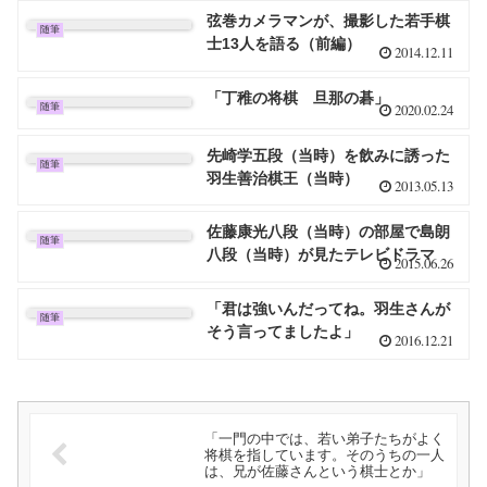
弦巻カメラマンが、撮影した若手棋
随筆
士13人を語る（前編）
2014.12.11
「丁稚の将棋 旦那の碁」
2020.02.24
随筆
先崎学五段（当時）を飲みに誘った
随筆
羽生善治棋王（当時）
2013.05.13
佐藤康光八段（当時）の部屋で島朗
随筆
八段（当時）が見たテレビドラマ
2015.06.26
「君は強いんだってね。羽生さんが
随筆
そう言ってましたよ」
2016.12.21
「一門の中では、若い弟子たちがよく
将棋を指しています。そのうちの一人
は、兄が佐藤さんという棋士とか」