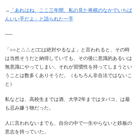
→
「あれはね、ここ三年間、私の見た将棋のなかでいちば
んいい手だよ」と語られた一手
—–
「○○と△△と□□は絶対やるなよ」と言われると、その時
は当然そうだと納得していても、その後に意識的あるいは
無意識にやってしまい、それが習慣性を持ってしまうとい
うことは数多くありそうだ。（もちろん非合法ではないこ
と）
私などは、高校生までは酒、大学2年まではタバコ、は最
も忌み嫌う物だった。
人に言われないまでも、自分の中で一生やらないと鉄板の
意志を持っていた。