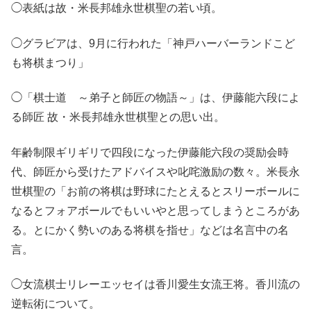
◯表紙は故・米長邦雄永世棋聖の若い頃。
◯グラビアは、9月に行われた「神戸ハーバーランドこど
も将棋まつり」
◯「棋士道 ～弟子と師匠の物語～」は、伊藤能六段によ
る師匠 故・米長邦雄永世棋聖との思い出。
年齢制限ギリギリで四段になった伊藤能六段の奨励会時
代、師匠から受けたアドバイスや叱咤激励の数々。米長永
世棋聖の「お前の将棋は野球にたとえるとスリーボールに
なるとフォアボールでもいいやと思ってしまうところがあ
る。とにかく勢いのある将棋を指せ」などは名言中の名
言。
◯女流棋士リレーエッセイは香川愛生女流王将。香川流の
逆転術について。