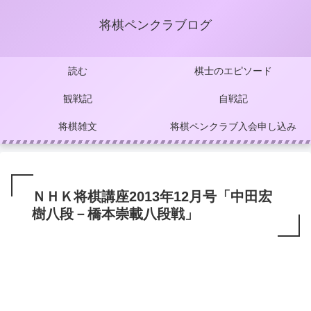
将棋ペンクラブログ
読む
棋士のエピソード
観戦記
自戦記
将棋雑文
将棋ペンクラブ入会申し込み
ＮＨＫ将棋講座2013年12月号「中田宏
樹八段－橋本崇載八段戦」