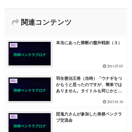
関連コンテンツ
本当にあった禁断の盤外戦術（３）
読む
2011.07.03
羽生善治王将（当時）「ウナギをつ
読む
かもうと思ったのですが、簡単では
ありません。タイトルも同じかと思
いました」
2015.01.10
団鬼六さんが参加した将棋ペンクラ
読む
ブ交流会