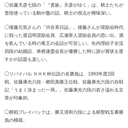
◯佐藤天彦七段の「『貴族』天彦がゆく」は、棋士たちが
普段使っている駒や盤の話。棋士の視点が興味深い。
◯後藤元気さんの「渋谷系日誌」。後藤さんが奨励会時代
に戦った渡辺明奨励会員、広瀬章人奨励会員の思い出。酒
を飲んでいる時の竜王の会話が可笑しい。矢内理絵子女流
四段の結婚話、将棋連盟会長が優勝した時に誰が賞状を渡
すかの話題も楽しい。
◯リバイバル ＮＨＫ杯伝説の名勝負は、1993年度2回
戦、佐藤康光六段－郷田真隆王位戦、佐藤康光六段の自戦
記「うまく決まった一局」。佐藤康光六段の若さ溢れる文
章が印象的。
◯棋戦プレイバックは、勝又清和六段による棋聖戦五番勝
負の模様。