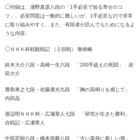
◯付録は、浦野真彦八段の「1手必至で知る寄せのコ
ツ」。必至問題は一般的に難しいが、1手必至なので非常
に取り組みやすく、また、有段者が読んでもためになるよ
うな内容。
◯ＮＨＫ杯戦観戦記 （２回戦） 敬称略
鈴木大介八段－高崎一生六段 「200手超えの死闘」 岩
田大介
豊島将之七段－佐藤康光九段 「胸の高鳴りを感じて」
内田晶
渡辺明ＮＨＫ杯－広瀬章人七段 「研究が生きた勝利」
自戦記・広瀬章人
中田宏樹八段－橋本崇載八段 「古い革袋に新しい酒」