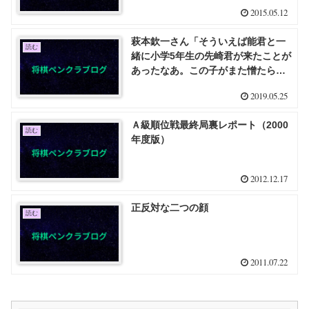
2015.05.12
萩本欽一さん「そういえば能君と一
読む
緒に小学5年生の先崎君が来たことが
あったなあ。この子がまた憎たらし
いの」
2019.05.25
Ａ級順位戦最終局裏レポート（2000
読む
年度版）
2012.12.17
正反対な二つの顔
読む
2011.07.22