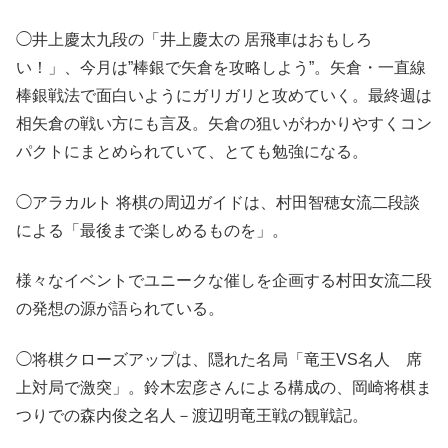
◯井上慶太九段の「井上慶太の 居飛車はおもしろ
い！」、今月は”棒銀で矢倉を攻略しよう”。矢倉・一直線
棒銀戦法で面白いようにガリガリと攻めていく。最終週は
相矢倉の戦い方にも言及。矢倉の狙いがわかりやすくコン
パクトにまとめられていて、とても勉強になる。
◯アラカルト 将棋の周辺ガイドは、村田智穂女流二段談
による「最後まで楽しめるものを」。
様々なイベントでユニークな催しを企画する村田女流二段
の発想の源が語られている。
◯将棋クローズアップは、隠れた名局「竜王VS名人 席
上対局で激突」。鈴木宏彦さんによる構成の、岡崎将棋ま
つりでの森内俊之名人－渡辺明竜王戦の観戦記。