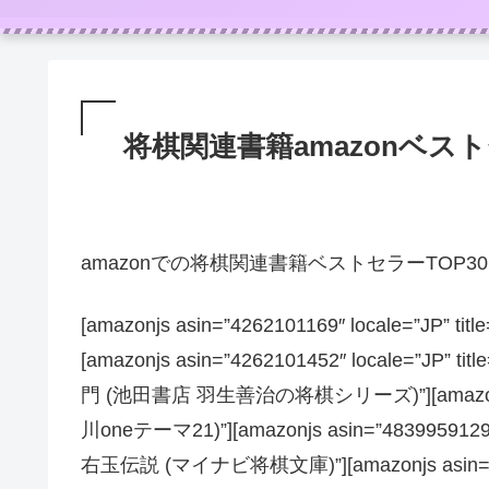
将棋関連書籍amazonベストセ
amazonでの将棋関連書籍ベストセラーTOP3
[amazonjs asin=”4262101169″ locale
[amazonjs asin=”4262101452″ local
門 (池田書店 羽生善治の将棋シリーズ)”][amazonjs asi
川oneテーマ21)”][amazonjs asin=”4839959
右玉伝説 (マイナビ将棋文庫)”][amazonjs asin=”48