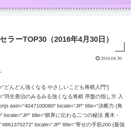
ラーTOP30（2016年4月30日）
2016.04.30
0。
=”JP” title=”どんどん強くなる やさしいこども将棋入門”]
e=”JP” title=”羽生善治のみるみる強くなる将棋 序盤の指し方 入
n=”4047100080″ locale=”JP” title=”決断力 (角
129″ locale=”JP” title=”棋界に伝わる二つの秘法 雁木・
61370272″ locale=”JP” title=”寄せの手筋200 (最強