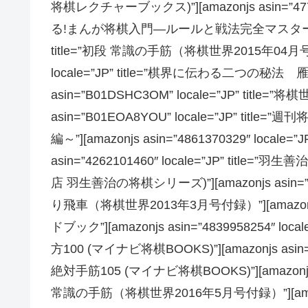
将棋レクチャーブックス)”][amazonjs asin=”4774
る!まんが将棋入門―ルールと戦法完全マスター”][amazon
title=”初段 常識の手筋（将棋世界2015年04月号付録）
locale=”JP” title=”棋界に伝わる二つの秘法
asin=”B01DSHC3OM” locale=”JP” title=”
asin=”B01EOA8YOU” locale=”JP” 
編～”][amazonjs asin=”4861370329″ locale
asin=”4262101460″ locale=”JP” t
店 羽生善治の将棋シリーズ)”][amazonjs asin=”B
り飛車（将棋世界2013年3月号付録）”][amazonjs asi
ドブック”][amazonjs asin=”4839958254″ 
方100 (マイナビ将棋BOOKS)”][amazonjs asin=
絶対手筋105 (マイナビ将棋BOOKS)”][amazonjs as
常識の手筋（将棋世界2016年5月号付録）”][amazonjs a