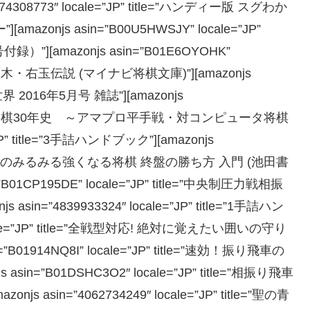
308773″ locale=”JP” title=”ハンディー版 スグわか
js asin=”B00U5HWSJY” locale=”JP”
”][amazonjs asin=”B01E6OYOHK”
 雁木・右玉伝説 (マイナビ将棋文庫)”][amazonjs
将棋世界 2016年5月号 雑誌”][amazonjs
title=”週刊将棋30年史 ～アマプロ平手戦・対コンピュータ将棋
=”JP” title=”3手詰ハンドブック”][amazonjs
itle=”羽生善治のみるみる強くなる将棋 終盤の勝ち方 入門 (池田書
01CP195DE” locale=”JP” title=”中央制圧力戦相振
n=”4839933324″ locale=”JP” title=”1手詰ハン
locale=”JP” title=”全戦型対応! 絶対に覚えたい囲いの守り
”B01914NQ8I” locale=”JP” title=”速効！振り飛車の
in=”B01DSHC3O2″ locale=”JP” title=”相振り飛車
sin=”4062734249″ locale=”JP” title=”聖の青