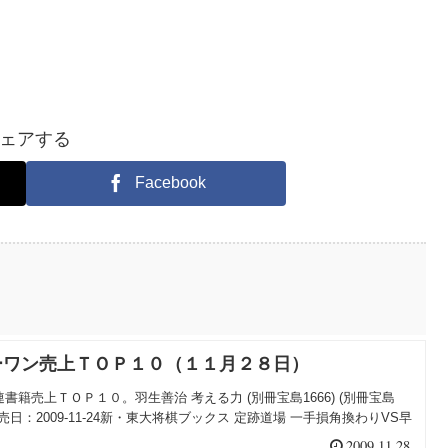
ェアする
Facebook
ーワン売上ＴＯＰ１０（１１月２８日）
籍売上ＴＯＰ１０。羽生善治 考える力 (別冊宝島1666) (別冊宝島
発売日：2009-11-24新・東大将棋ブックス 定跡道場 一手損角換わりVS早
2009.11.28