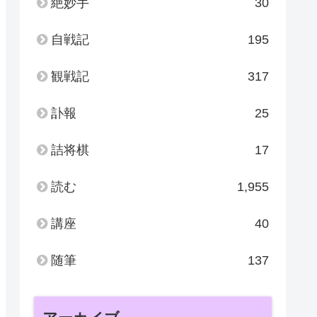
絶妙手
30
自戦記
195
観戦記
317
訃報
25
詰将棋
17
読む
1,955
講座
40
随筆
137