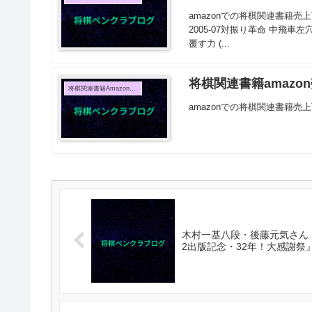
amazonでの将棋関連書籍売上
2005-07対振り革命 中飛車左穴
覆す力 (...
将棋関連書籍amazon
将棋関連書籍Amazon売上TOP10
amazonでの将棋関連書籍売上
木村一基八段・後藤元気さん
2出版記念・32年！大感謝祭