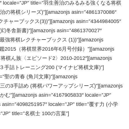
444″ locale=”JP” title=”羽生善治のみるみる強くなる将棋
リーズ)”][amazonjs asin=”4861370086″
チャーブックス(3))”][amazonjs asin=”4344984005″
幻冬舎新書)”][amazonjs asin=”4861370027″
 (最強将棋レクチャーブックス (1))”][amazonjs
e=”新手年鑑2015（将棋世界2016年6月号付録）”][amazonjs
=”オレたち将棋ん族〈エピソード2〉2010-2012″][amazonjs
le=”爽快！３手詰トレーニング200 (マイナビ将棋文庫)”]
title=”聖の青春 (角川文庫)”][amazonjs
e=”加藤一二三の3手詰め (将棋パワーアップシリーズ)”][amazonjs
かむ”][amazonjs asin=”4167905833″ locale=”JP”
in=”4098251957″ locale=”JP” title=”覆す力 (小学
e=”JP” title=”名棋士 100の言葉”]