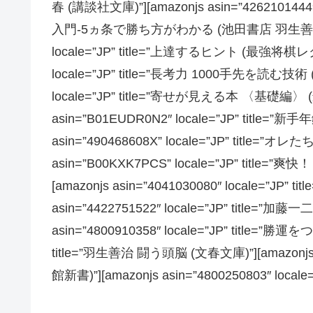
春 (講談社文庫)”][amazonjs asin=”4262101
入門-5ヵ条で勝ち方がわかる (池田書店 羽生善治の将棋シ
locale=”JP” title=”上達するヒント (最強将棋レク
locale=”JP” title=”長考力 1000手先を読む技術 (
locale=”JP” title=”寄せが見える本 〈基礎編〉
asin=”B01EUDR0N2″ locale=”JP” titl
asin=”490468608X” locale=”JP” title
asin=”B00KXK7PCS” locale=”JP” tit
[amazonjs asin=”4041030080″ locale=”JP” 
asin=”4422751522″ locale=”JP” titl
asin=”4800910358″ locale=”JP” title=”勝運をつ
title=”羽生善治 闘う頭脳 (文春文庫)”][amazonjs as
館新書)”][amazonjs asin=”4800250803″ local