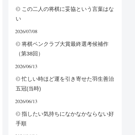
この二人の将棋に妥協という言葉はな
い
2026/07/08
将棋ペンクラブ大賞最終選考候補作
（第38回）
2026/06/13
忙しい時ほど運を引き寄せた羽生善治
五冠(当時)
2026/06/13
指したい気持ちになかなかならない好
手順