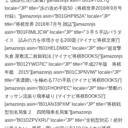
士 (講談社現代新書)”][amazonjs asin=”B01IF7BZ7Q”
locale=”JP” title=”歩の攻め手筋50（将棋世界2016年9月号
付録）”][amazonjs asin=”B01GHP952A” locale=”JP”
title=”将棋世界 2016年7月号 雑誌”][amazonjs
asin=”B01F8MLJCW” locale=”JP” title=”３手５手詰パラダ
イス 詰みの力を倍増させる200題 (マイナビ将棋文庫)”]
[amazonjs asin=”B01HELDM0C” locale=”JP” title=”超攻撃
矢倉 屋敷流二枚銀戦法 (マイナビ将棋BOOKS)”][amazonjs
asin=”B012YWO7IC” locale=”JP” title=”平成27年版 将棋
年鑑 2015″][amazonjs asin=”B01C3PNVIW” locale=”JP”
title=”美濃囲いを極める77の手筋 (マイナビ将棋BOOKS)”]
[amazonjs asin=”B01FHOHPEC” locale=”JP” title=”禁断の
オッサン流振り飛車破り (マイナビ将棋BOOKS)”]
[amazonjs asin=”B01AN33PXM” locale=”JP” title=”将棋戦
型別名局集２ 四間飛車名局集”][amazonjs
asin=”B01DZPVXRU” locale=”JP” title=”全戦型対応！絶対