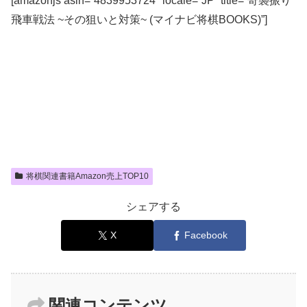
[amazonjs asin=”4839953724″ locale=”JP” title=”奇襲振り
飛車戦法 ~その狙いと対策~ (マイナビ将棋BOOKS)”]
将棋関連書籍Amazon売上TOP10
シェアする
X
Facebook
関連コンテンツ