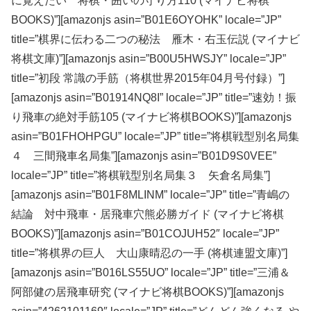
に覚えたい 将棋・囲いの守り方110 (マイナビ将棋
BOOKS)”][amazonjs asin=”B01E6OYOHK” locale=”JP”
title=”棋界に伝わる二つの秘法 雁木・右玉伝説 (マイナビ
将棋文庫)”][amazonjs asin=”B00U5HWSJY” locale=”JP”
title=”初段 常識の手筋（将棋世界2015年04月号付録）”]
[amazonjs asin=”B01914NQ8I” locale=”JP” title=”速効！振
り飛車の絶対手筋105 (マイナビ将棋BOOKS)”][amazonjs
asin=”B01FHOHPGU” locale=”JP” title=”将棋戦型別名局集
４ 三間飛車名局集”][amazonjs asin=”B01D9S0VEE”
locale=”JP” title=”将棋戦型別名局集３ 矢倉名局集”]
[amazonjs asin=”B01F8MLINM” locale=”JP” title=”青嶋の
結論 対中飛車・居飛車穴熊必勝ガイド (マイナビ将棋
BOOKS)”][amazonjs asin=”B01COJUH52″ locale=”JP”
title=”将棋界の巨人 大山康晴忍の一手 (将棋連盟文庫)”]
[amazonjs asin=”B016LS55UO” locale=”JP” title=”三浦＆
阿部健の居飛車研究 (マイナビ将棋BOOKS)”][amazonjs