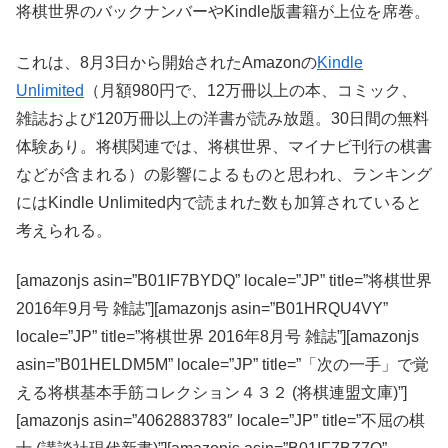
将棋世界のバックナンバーやKindle版書籍が上位を席巻。
これは、8月3日から開始されたAmazonの
Kindle
Unlimited
（月額980円で、12万冊以上の本、コミック、
雑誌および120万冊以上の洋書が読み放題。30日間の無料
体験あり。将棋関連では、将棋世界、マイナビ刊行の棋書
などが含まれる）の影響によるものと思われ、ランキング
にはKindle Unlimited内で読まれた数も加算されていると
考えられる。
[amazonjs asin=”B01IF7BYDQ” locale=”JP” title=”将棋世界
2016年9月号 雑誌”][amazonjs asin=”B01HRQU4VY”
locale=”JP” title=”将棋世界 2016年8月号 雑誌”][amazonjs
asin=”B01HELDM5M” locale=”JP” title=”「次の一手」で覚
える将棋基本手筋コレクション４３２ (将棋連盟文庫)”]
[amazonjs asin=”4062883783″ locale=”JP” title=”不屈の棋