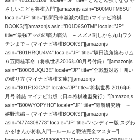
asin=”4262101169″ locale=”JP” title=”どんどん強くなる や
さしいこども将棋入門”][amazonjs asin=”B00MUFM8SU”
locale=”JP” title=”四間飛車激減の理由 (マイナビ将棋
BOOKS)”][amazonjs asin=”B01D9S0TMI” locale=”JP”
title=”最強アマの即戦力戦法 ～スズメ刺しから丸山ワク
チンまで～ (マイナビ将棋BOOKS)”][amazonjs
asin=”B01HRQU4V4″ locale=”JP” title=”塚田流角換わり△
６五同桂革命（将棋世界2016年08月号付録）”][amazonjs
asin=”B00O8UQU3E” locale=”JP” title=”全戦型対応！囲い
の破り方 (マイナビ将棋文庫)”][amazonjs
asin=”B01F1XICA0″ locale=”JP” title=”将棋世界 2016年6
月号 雑誌 マイナビ出版（日本将棋連盟発行）”][amazonjs
asin=”B00WYOPYHO” locale=”JP” title=”奇襲研究所 ～
嬉野流編～ (マイナビ将棋BOOKS)”][amazonjs
asin=”4774308773″ locale=”JP” title=”ハンディー版 スグわ
かる!まんが将棋入門―ルールと戦法完全マスター”]