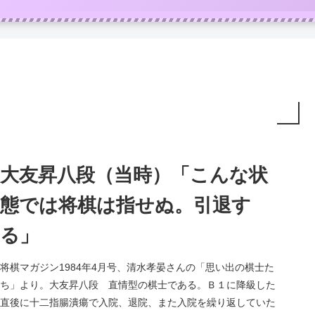
大友昇八段（当時）「こんな状
態では将棋は指せぬ。引退す
る」
将棋マガジン1984年4月号、清水孝晏さんの「思い出の棋士た
ち」より。大友昇八段 直情型の棋士である。Ｂ１に降級した
直後に十二指腸潰瘍で入院、退院、また入院を繰り返していた