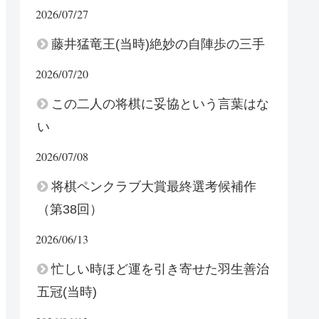
2026/07/27
藤井猛竜王(当時)絶妙の自陣歩の三手
2026/07/20
この二人の将棋に妥協という言葉はな
い
2026/07/08
将棋ペンクラブ大賞最終選考候補作
（第38回）
2026/06/13
忙しい時ほど運を引き寄せた羽生善治
五冠(当時)