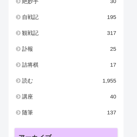
絶妙手
30
自戦記
195
観戦記
317
訃報
25
詰将棋
17
読む
1,955
講座
40
随筆
137