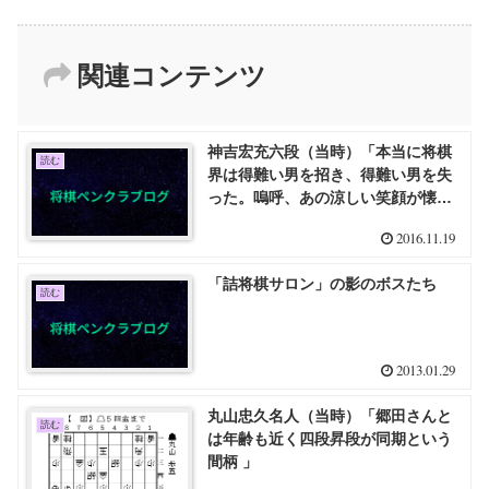
関連コンテンツ
神吉宏充六段（当時）「本当に将棋
読む
界は得難い男を招き、得難い男を失
った。嗚呼、あの涼しい笑顔が懐か
しい……」
2016.11.19
「詰将棋サロン」の影のボスたち
読む
2013.01.29
丸山忠久名人（当時）「郷田さんと
読む
は年齢も近く四段昇段が同期という
間柄 」