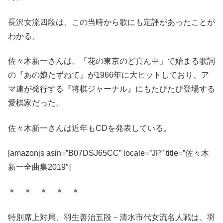
長沢女流四段は、この当時から歌にも定評があったことが
わかる。
佐々木新一さんは、「花の東京のど真ん中」で始まる歌詞
の『あの娘たずねて』が1966年に大ヒットしており、ア
マ連が発行する『将棋ジャーナル』にもたびたび登場する
愛棋家だった。
佐々木新一さんは近年もCDを発表している。
[amazonjs asin=”B07DSJ65CC” locale=”JP” title=”佐々木
新一全曲集2019″]
＊ ＊ ＊ ＊ ＊
特別席上対局、羽生善治五段－清水市代女流名人戦は、羽