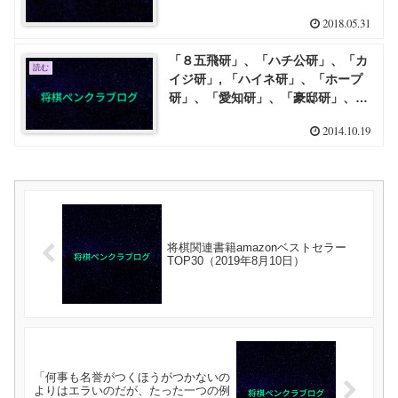
2018.05.31
「８五飛研」、「ハチ公研」、「カ
読む
イジ研」, 「ハイネ研」、「ホープ
研」、「愛知研」、「豪邸研」、
「馬研」
2014.10.19
将棋関連書籍amazonベストセラー
TOP30（2019年8月10日）
「何事も名誉がつくほうがつかないの
よりはエラいのだが、たった一つの例