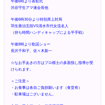
午後6時より表彰式
渋谷守生アマ連会長他
午後6時30分より特別席上対局
羽生善治五段VS清水市代女流名人
（持ち時間ハンディキャップによる平手戦）
午後8時より歌謡ショー
長沢千和子、佐々木新一
☆なお手あきの方はプロ棋士の多面指し指導が受
けられます。
＜ご注意＞
・お食事は各自ご負担願います（食堂有）
・駐車場はございません。