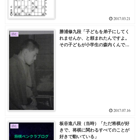
2017.03.21
勝浦修九段「子どもを弟子にしてく
読む
れませんか、と頼まれたんですよ。
その子どもが小学生の森内くんでし
た」
2017.07.16
板谷進八段（当時）「ただ将棋が好
読む
きで、将棋に関わるすべてのことが
好きで動いている」