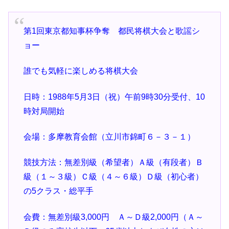
第1回東京都知事杯争奪 都民将棋大会と歌謡シ
ョー
誰でも気軽に楽しめる将棋大会
日時：1988年5月3日（祝）午前9時30分受付、10
時対局開始
会場：多摩教育会館（立川市錦町６－３－１）
競技方法：無差別級（希望者）Ａ級（有段者）Ｂ
級（１～３級）Ｃ級（４～６級）Ｄ級（初心者）
の5クラス・総平手
会費：無差別級3,000円 Ａ～Ｄ級2,000円（Ａ～