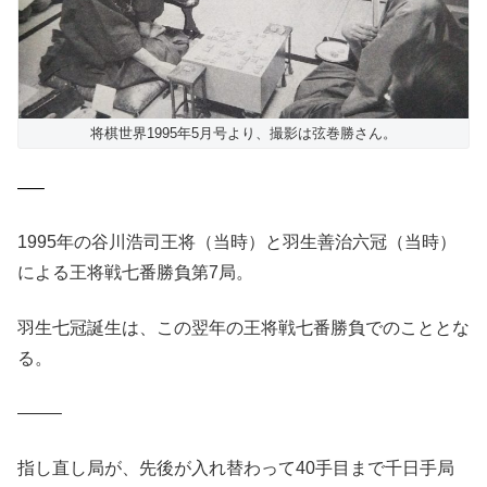
将棋世界1995年5月号より、撮影は弦巻勝さん。
—–
1995年の谷川浩司王将（当時）と羽生善治六冠（当時）
による王将戦七番勝負第7局。
羽生七冠誕生は、この翌年の王将戦七番勝負でのこととな
る。
——–
指し直し局が、先後が入れ替わって40手目まで千日手局