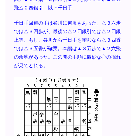
飛△２四銀引 以下千日手
千日手回避の手は谷川に何度もあった。△３六歩
では△３四歩が、最後の△２四銀引では△２四銀
上等。もし、谷川から千日手を望むなら△３四香
では△３五香が確実。本譜は▲３五歩で▲２六飛
の余地があった。この間の手順に微妙な心の揺れ
が見てとれる。