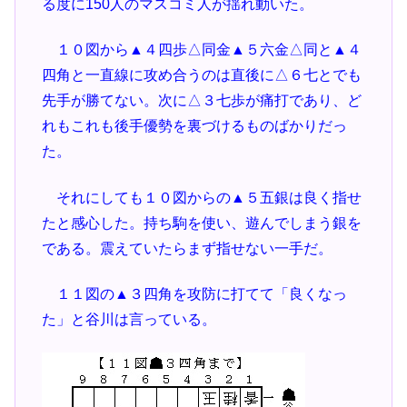
る度に150人のマスコミ人が揺れ動いた。
１０図から▲４四歩△同金▲５六金△同と▲４
四角と一直線に攻め合うのは直後に△６七とでも
先手が勝てない。次に△３七歩が痛打であり、ど
れもこれも後手優勢を裏づけるものばかりだっ
た。
それにしても１０図からの▲５五銀は良く指せ
たと感心した。持ち駒を使い、遊んでしまう銀を
である。震えていたらまず指せない一手だ。
１１図の▲３四角を攻防に打てて「良くなっ
た」と谷川は言っている。