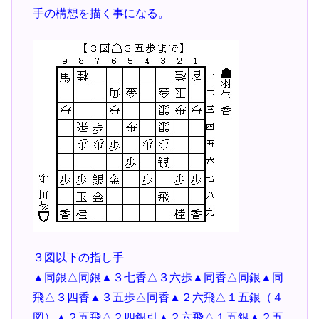
手の構想を描く事になる。
３図以下の指し手
▲同銀△同銀▲３七香△３六歩▲同香△同銀▲同
飛△３四香▲３五歩△同香▲２六飛△１五銀（４
図）▲２五飛△２四銀引▲２六飛△１五銀▲２五