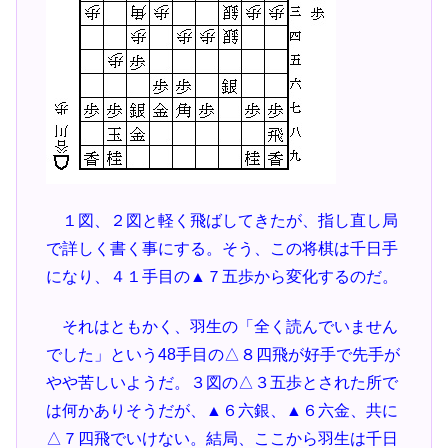
１図、２図と軽く飛ばしてきたが、指し直し局
で詳しく書く事にする。そう、この将棋は千日手
になり、４１手目の▲７五歩から変化するのだ。
それはともかく、羽生の「全く読んでいません
でした」という48手目の△８四飛が好手で先手が
やや苦しいようだ。３図の△３五歩とされた所で
は何かありそうだが、▲６六銀、▲６六金、共に
△７四飛でいけない。結局、ここから羽生は千日