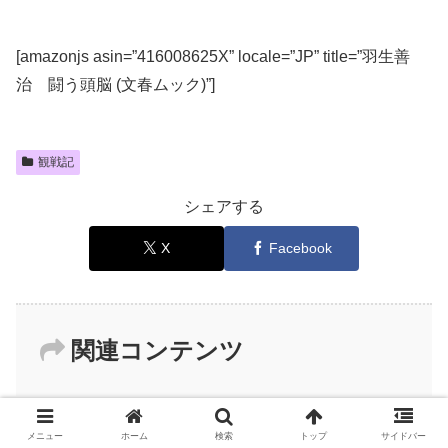
[amazonjs asin=”416008625X” locale=”JP” title=”羽生善
治 闘う頭脳 (文春ムック)”]
観戦記
シェアする
X
Facebook
関連コンテンツ
「たくさん旅行するには第7局まで行
観戦記
メニュー
ホーム
検索
トップ
サイドバー
かなければいけないが、7局目は東京