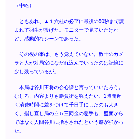
（中略）
ともあれ、▲１六桂の必至に最後の50秒まで読
まれて羽生が投げた。モニターで見ていたけれ
ど、感動的なシーンであった。
その後の事は、もう覚えていない。数十のカメ
ラと人が対局室になだれ込んでいったのは記憶に
少し残っているが。
本局は谷川王将の会心譜と言っていいだろう。
むしろ、内容よりも勝負術を称えたい。1時間近
く消費時間に差をつけて千日手にしたのも大き
く、指し直し局の△５三同金の悪手も、盤面から
ではなく人間谷川に指さされたという感が強かっ
た。