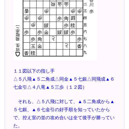
１１図以下の指し手
△５八飛▲５二角成△同金▲５七銀△同飛成▲６
七金引△４八竜▲５三歩（１２図）
それも、△５八飛に対して、▲５二角成から▲
５七銀、▲６七金引の好手順を知っていたから
で、控え室の並の攻め合いは全て後手が勝ってい
た。