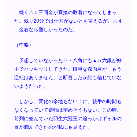
続く△５三同金が直接の敗着になってしまっ
た。残り20分では仕方がないとも言えるが、△４
二金右なら難しかったのだ。
（中略）
予想していなかった△７八角にも▲５六銀が好
手でハッキッリしてきた。慎重な森内君が「もう
逆転はありません」と断言したが誰も信じていな
いようだった。
しかし、変化の余地もない上に、後手の時間も
なくなっていて逆転は望めそうもない。この時、
前列に並んでいた羽生六冠王の追っかけギャルの
目が潤んできたのが私にも見えた。