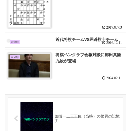
2017.07.03
近代将棋チームVS囲碁棋士チーム
2016.12.11
未分類
将棋ペンクラブ会報対談に郷田真隆
未分類
九段が登場
2024.02.11
加藤一二三王位（当時）の驚異の記憶
力