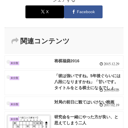
X
Facebook
関連コンテンツ
将棋福袋2016
2015.12.29
未分類
「彼は強いですね。5年後ぐらいには
未分類
八段になりますかね」「甘いです。
タイトルをとる棋士になるでしょ
2019.03.05
う」
対局の前日に観てはいけない映画
2017.02.19
未分類
研究会を一緒にやった方が良い、と
未分類
思えてしまう二人