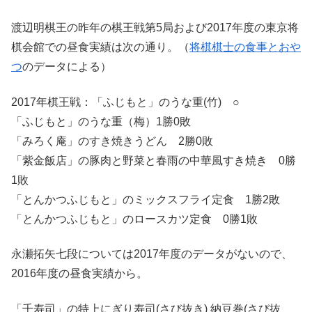
渡辺明棋王の昨年の棋王戦第5局および2017年度の東京将
棋会館での昼食実績は次の通り。（
将棋棋士の食事とおや
つ
のデータによる）
2017年棋王戦：「ふじもと」のうな重(竹) ○
「ふじもと」のうな重（梅）1勝0敗
「みろく庵」のすき焼きうどん 2勝0敗
「紫金飯店」の豚肉と野菜と春雨の中華風すき焼き 0勝
1敗
「とんかつふじもと」のミックスフライ定食 1勝2敗
「とんかつふじもと」のロースカツ定食 0勝1敗
永瀬拓矢七段については2017年度のデータがないので、
2016年度の昼食実績から。
「千寿司」の特上にぎり寿司(さび抜き) 納豆巻(さび抜