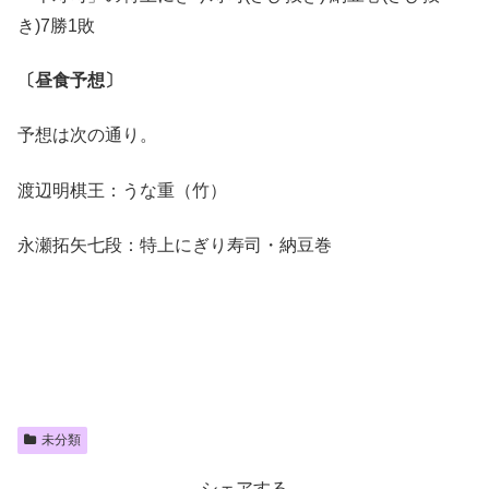
き)7勝1敗
〔昼食予想〕
予想は次の通り。
渡辺明棋王：うな重（竹）
永瀬拓矢七段：特上にぎり寿司・納豆巻
未分類
シェアする