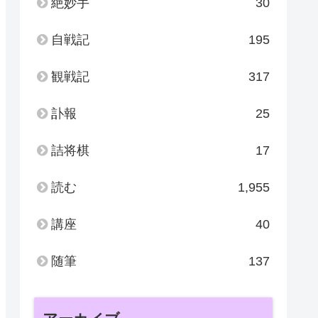
絶妙手
30
自戦記
195
観戦記
317
訃報
25
詰将棋
17
読む
1,955
講座
40
随筆
137