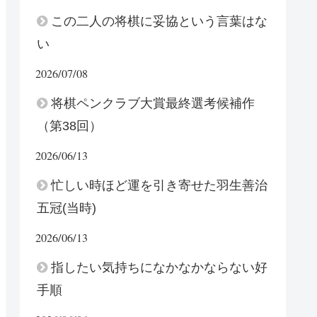
この二人の将棋に妥協という言葉はな
い
2026/07/08
将棋ペンクラブ大賞最終選考候補作
（第38回）
2026/06/13
忙しい時ほど運を引き寄せた羽生善治
五冠(当時)
2026/06/13
指したい気持ちになかなかならない好
手順