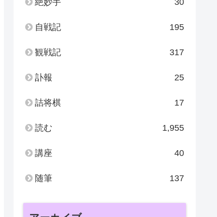
絶妙手
30
自戦記
195
観戦記
317
訃報
25
詰将棋
17
読む
1,955
講座
40
随筆
137