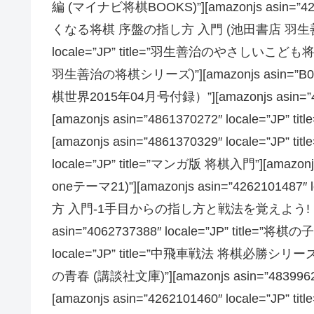
編 (マイナビ将棋BOOKS)”][amazonjs asin=”42
くなる将棋 序盤の指し方 入門 (池田書店 羽生善治の将棋
locale=”JP” title=”羽生善治のやさし
羽生善治の将棋シリーズ)”][amazonjs asin=”B00
棋世界2015年04月号付録）”][amazonjs asin=”404
[amazonjs asin=”4861370272″ locale=
[amazonjs asin=”4861370329″ locale=”JP”
locale=”JP” title=”マンガ版 将棋入門”][amazonjs
oneテーマ21)”][amazonjs asin=”42621014
方 入門-1手目からの指し方と戦法を覚えよう! (池
asin=”4062737388″ locale=”JP” title=”将
locale=”JP” title=”中飛車戦法 将棋必勝シリーズ”][am
の青春 (講談社文庫)”][amazonjs asin=”483996
[amazonjs asin=”4262101460″ local