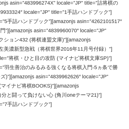
in=”483996274X” locale=”JP” title=”詰将棋の
933324″ locale=”JP” title=”1手詰ハンドブック”]
 title=”5手詰ハンドブック”][amazonjs asin=”4262101517″
mazonjs asin=”4839960070″ locale=”JP”
ン432 (将棋連盟文庫)”][amazonjs
tle=”対矢倉 左美濃新型急戦（将棋世界2016年11月号付録）”]
=”JP” title=”将棋・ひと目の攻防 (マイナビ将棋文庫SP)”]
e=”JP” title=”羽生善治のみるみる強くなる将棋入門-5ヵ条で勝
onjs asin=”4839962626″ locale=”JP”
イナビ将棋BOOKS)”][amazonjs
e=”大局観 自分と闘って負けない心 (角川oneテーマ21)”]
 title=”7手詰ハンドブック”]