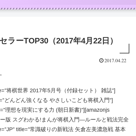
ラーTOP30（2017年4月22日）
2017.04.22
0。
”JP” title=”将棋世界 2017年5月号（付録セット） 雑誌”]
=”JP” title=”どんどん強くなる やさしいこども将棋入門”]
P” title=”理想を現実にする力 (朝日新書)”][amazonjs
title=”ハンディー版 スグわかる!まんが将棋入門―ルールと戦法完全
locale=”JP” title=”常識破りの新戦法 矢倉左美濃急戦 基本