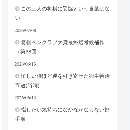
この二人の将棋に妥協という言葉はな
い
2026/07/08
将棋ペンクラブ大賞最終選考候補作
（第38回）
2026/06/13
忙しい時ほど運を引き寄せた羽生善治
五冠(当時)
2026/06/13
指したい気持ちになかなかならない好
手順