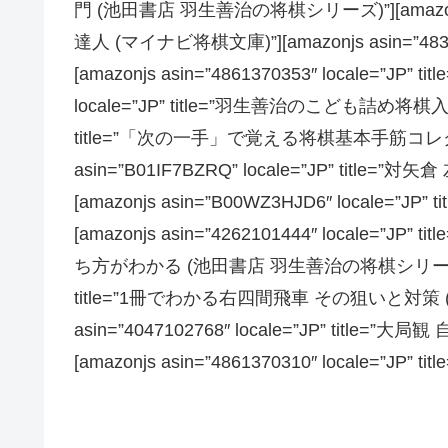
門 (池田書店 羽生善治の将棋シリーズ)”][amazonjs as
達人 (マイナビ将棋文庫)”][amazonjs asin=”4839
[amazonjs asin=”4861370353″ locale=”JP”
locale=”JP” title=”羽生善治のこども詰め将棋入門”][a
title=”「次の一手」で覚える将棋基本手筋コレクショ
asin=”B01IF7BZRQ” locale=”JP” ti
[amazonjs asin=”B00WZ3HJD6″ locale
[amazonjs asin=”4262101444″ local
ち方がわかる (池田書店 羽生善治の将棋シリーズ)”][amaz
title=”1冊でわかる右四間飛車 その狙いと対策 (マ
asin=”4047102768″ locale=”JP” titl
[amazonjs asin=”4861370310″ locale=”JP”