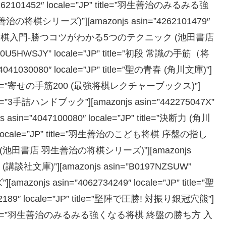
62101452″ locale=”JP” title=”羽生善治のみるみる強
シリーズ)”][amazonjs asin=”4262101479″
いこども将棋入門-勝つコツがわかる5つのテクニック (池田書店
U5HWSJY” locale=”JP” title=”初段 常識の手筋（将
1030080″ locale=”JP” title=”聖の青春 (角川文庫)”]
”JP” title=”寄せの手筋200 (最強将棋レクチャーブックス)”]
 title=”3手詰ハンドブック”][amazonjs asin=”442275047X”
 asin=”4047100080″ locale=”JP” title=”決断力 (角川
87″ locale=”JP” title=”羽生善治のこども将棋 序盤の指し
田書店 羽生善治の将棋シリーズ)”][amazonjs
棋の子 (講談社文庫)”][amazonjs asin=”B0197NZSUW”
azonjs asin=”4062734249″ locale=”JP” title=”聖
2189″ locale=”JP” title=”堅陣で圧勝! 対振り銀冠穴熊”]
e=”JP” title=”羽生善治のみるみる強くなる将棋 終盤の勝ち方 入