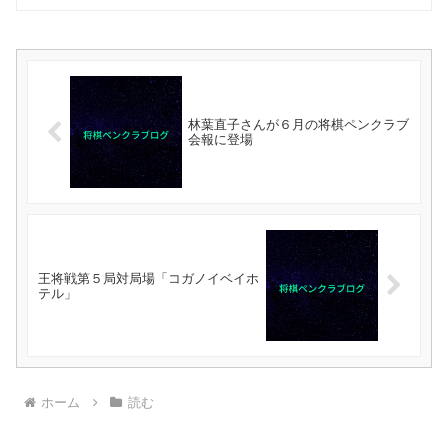
林葉直子さんが６月の将棋ペンクラブ
会報に登場
王将戦第５局対局場「コガノイベイホ
テル」
ホーム
読む