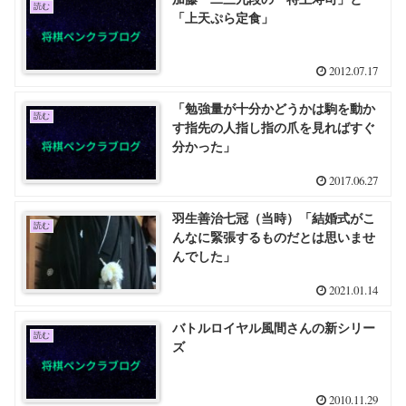
読む
「上天ぷら定食」
2012.07.17
「勉強量が十分かどうかは駒を動か
読む
す指先の人指し指の爪を見ればすぐ
分かった」
2017.06.27
羽生善治七冠（当時）「結婚式がこ
読む
んなに緊張するものだとは思いませ
んでした」
2021.01.14
バトルロイヤル風間さんの新シリー
読む
ズ
2010.11.29