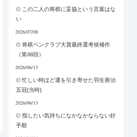
この二人の将棋に妥協という言葉はな
い
2026/07/08
将棋ペンクラブ大賞最終選考候補作
（第38回）
2026/06/13
忙しい時ほど運を引き寄せた羽生善治
五冠(当時)
2026/06/13
指したい気持ちになかなかならない好
手順