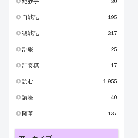
絶妙手
30
自戦記
195
観戦記
317
訃報
25
詰将棋
17
読む
1,955
講座
40
随筆
137