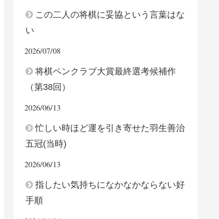
この二人の将棋に妥協という言葉はな
い
2026/07/08
将棋ペンクラブ大賞最終選考候補作
（第38回）
2026/06/13
忙しい時ほど運を引き寄せた羽生善治
五冠(当時)
2026/06/13
指したい気持ちになかなかならない好
手順