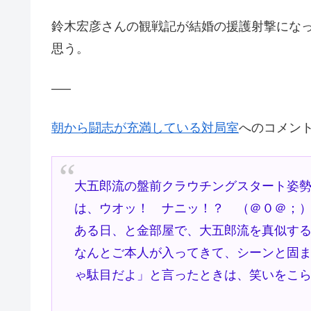
鈴木宏彦さんの観戦記が結婚の援護射撃にな
思う。
—–
朝から闘志が充満している対局室
へのコメン
大五郎流の盤前クラウチングスタート姿
は、ウオッ！ ナニッ！？ （＠０＠；
ある日、と金部屋で、大五郎流を真似す
なんとご本人が入ってきて、シーンと固
ゃ駄目だよ」と言ったときは、笑いをこ