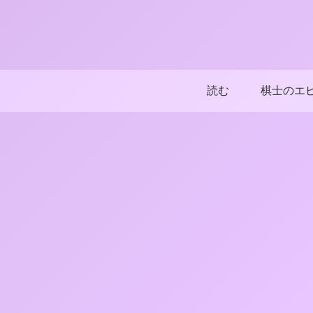
読む
棋士のエ