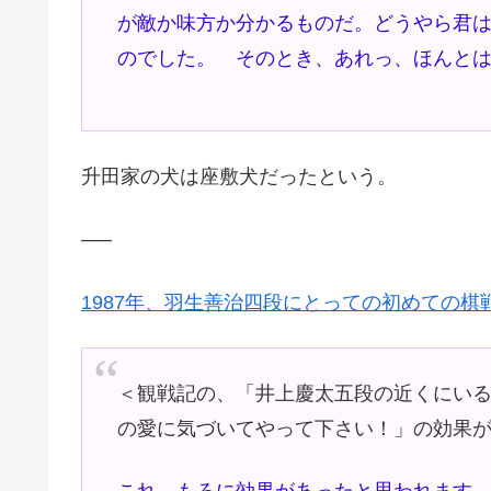
が敵か味方か分かるものだ。どうやら君
のでした。 そのとき、あれっ、ほんと
升田家の犬は座敷犬だったという。
—–
1987年、羽生善治四段にとっての初めての棋
＜観戦記の、「井上慶太五段の近くにい
の愛に気づいてやって下さい！」の効果が