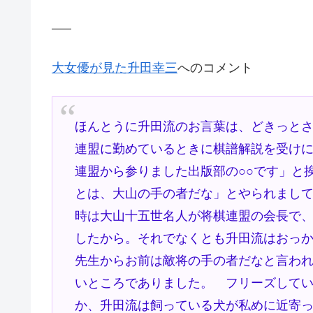
—–
大女優が見た升田幸三
へのコメント
ほんとうに升田流のお言葉は、どきっと
連盟に勤めているときに棋譜解説を受け
連盟から参りました出版部の○○です」と
とは、大山の手の者だな」とやられまし
時は大山十五世名人が将棋連盟の会長で
したから。それでなくとも升田流はおっ
先生からお前は敵将の手の者だなと言わ
いところでありました。 フリーズして
か、升田流は飼っている犬が私めに近寄