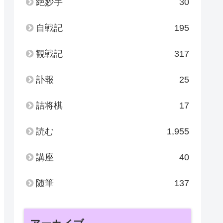
絶妙手
30
自戦記
195
観戦記
317
訃報
25
詰将棋
17
読む
1,955
講座
40
随筆
137