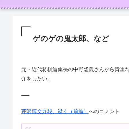
ゲのゲの鬼太郎、など
元・近代将棋編集長の中野隆義さんから貴重
介をしたい。
—–
芹沢博文九段、逝く（前編）
へのコメント