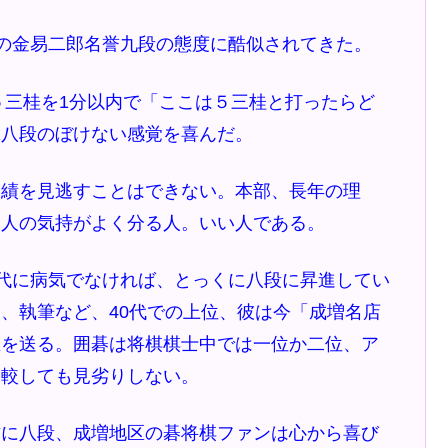
の金易二郎名誉九段の態度に酷似されてきた。
５三桂を1分以内で「ここは５三桂と打ったらど
輩八段のぼけない感覚を喜んだ。
績を見逃すことはできない。本部、長年の理
な人の気持がよく分る人。いい人である。
代に病気でなければ、とっくに八段に昇進してい
、執筆など、40代での上位、彼は今「成増名店
生を送る。囲碁は将棋棋士中では一位か二位、ア
比較しても見劣りしない。
に八段、成増地区の碁将棋ファンは心から喜び