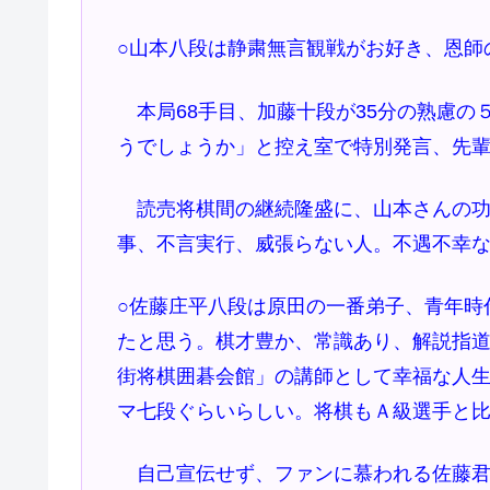
○山本八段は静粛無言観戦がお好き、恩師
本局68手目、加藤十段が35分の熟慮の
うでしょうか」と控え室で特別発言、先
読売将棋間の継続隆盛に、山本さんの功
事、不言実行、威張らない人。不遇不幸
○佐藤庄平八段は原田の一番弟子、青年時
たと思う。棋才豊か、常識あり、解説指道
街将棋囲碁会館」の講師として幸福な人
マ七段ぐらいらしい。将棋もＡ級選手と
自己宣伝せず、ファンに慕われる佐藤君