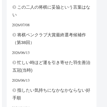
この二人の将棋に妥協という言葉はな
い
2026/07/08
将棋ペンクラブ大賞最終選考候補作
（第38回）
2026/06/13
忙しい時ほど運を引き寄せた羽生善治
五冠(当時)
2026/06/13
指したい気持ちになかなかならない好
手順