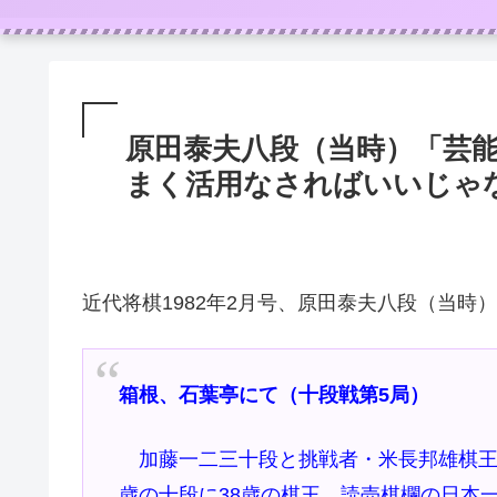
原田泰夫八段（当時）「芸
まく活用なさればいいじゃ
近代将棋1982年2月号、原田泰夫八段（当時
箱根、石葉亭にて（十段戦第5局）
加藤一二三十段と挑戦者・米長邦雄棋王の
歳の十段に38歳の棋王、読売棋欄の日本