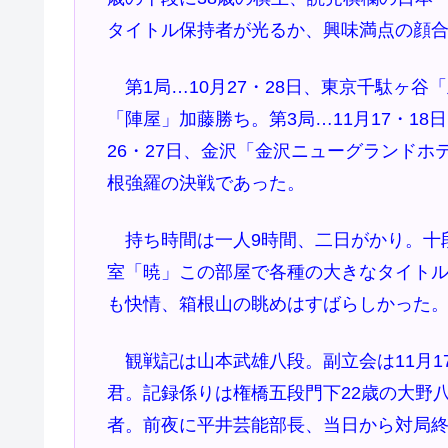
タイトル保持者が光るか、興味満点の顔
第1局…10月27・28日、東京千駄ヶ谷
「陣屋」加藤勝ち。第3局…11月17・18
26・27日、金沢「金沢ニューグランドホ
根強羅の決戦であった。
持ち時間は一人9時間、二日がかり。十
室「暁」この部屋で各種の大きなタイトル戦
も快情、箱根山の眺めはすばらしかった
観戦記は山本武雄八段。副立会は11月1
君。記録係りは権橋五段門下22歳の大野
者。前夜に平井芸能部長、当日から対局