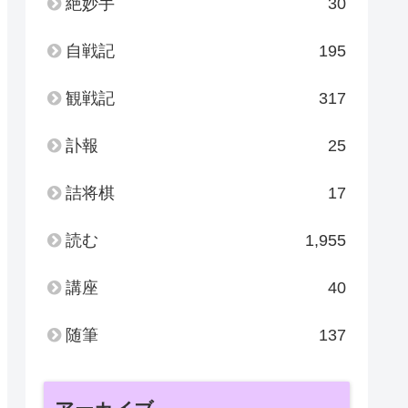
絶妙手
30
自戦記
195
観戦記
317
訃報
25
詰将棋
17
読む
1,955
講座
40
随筆
137