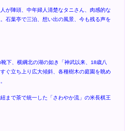
人が陣頭、中年婦人清楚なタニさん、肉感的な
た。石葉亭で三泊、想い出の風景、今も残る声を
の靴下、横綱北の湖の如き「神武以来、18歳八
。すぐ立ち上り広大傾斜、各種樹木の庭園を眺め
た。
紐まで茶で統一した「さわやか流」の米長棋王