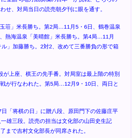
合わせ、対局当日の読売朝夕刊に眼を通す。
「玉荘」米長勝ち。第2局…11月5・6日、鶴巻温泉
日、熱海温泉「美晴館」米長勝ち。第4局…11月
テル」加藤勝ち。2対2、改めて三番勝負の形で箱
段が上座、棋王の先手番。対局室は最上階の特別
が行なわれた。第5局…12月9・10日、両日と
。
7日「将棋の日」に贈八段、原田門下の佐藤庄平
八一雄三段。読売の担当は文化部の山田史生記
終了まで吉村文化部長が同席された。